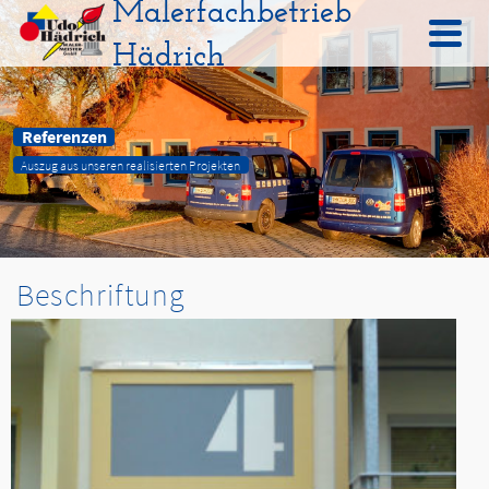
Malerfachbetrieb
Hädrich
Referenzen
Auszug aus unseren realisierten Projekten
Beschriftung