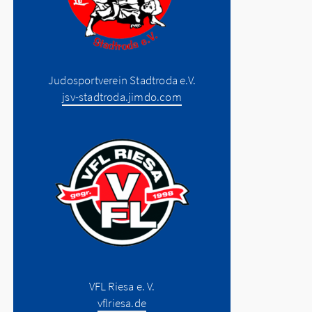
Judosportverein Stadtroda e.V.
jsv-stadtroda.jimdo.com
VFL Riesa e. V.
vflriesa.de