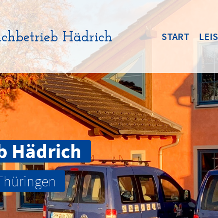
chbetrieb Hädrich
START
LEI
b Hädrich
 Thüringen